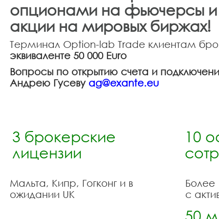
опционами на фьючерсы и
акции на мировых биржах!
Терминал Option-lab Trade клиентам бр
эквиваленте 50 000 Euro
Вопросы по открытию счета и подключен
Андрею Гусеву
ag@exante.eu
3 брокерские
10 о
лицензии
сотр
Мальта, Кипр, Гогконг и в
Боле
ожидании UK
с акти
50 м