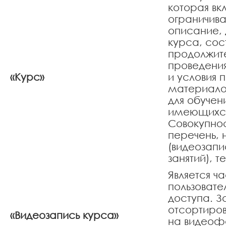
которая вк
ограничива
описание, 
курса, сос
продолжит
проведения
«Курс»
и условия 
материало
для обучен
имеющихся 
Совокупно
перечень, 
(видеозапи
занятий), 
Является ч
пользовате
доступа. З
отсортиро
«Видеозапись курса»
на видеоф