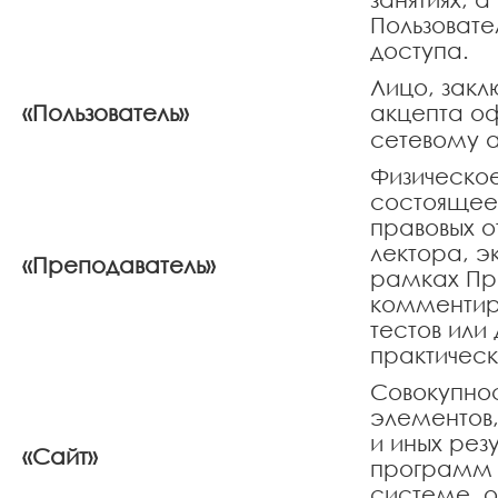
Пользовате
доступа.
Лицо, зак
«Пользователь»
акцепта оф
сетевому 
Физическое
состоящее
правовых о
лектора, э
«Преподаватель»
рамках Пр
комментир
тестов или
практическ
Совокупно
элементов
и иных рез
«Сайт»
программ 
системе, 