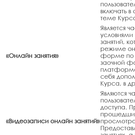
пользовате
включать в
теме Курса
Является ч
условиями 
занятий, к
режиме онл
«Онлайн занятия»
форме по а
заочной ф
платформе 
себя допол
Курса, в д
Являются ч
пользовате
доступа. 
прошедших 
«Видеозаписи онлайн занятий»
просмотра 
Предоставл
занятиях, 